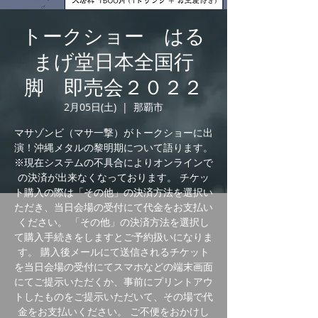
トークショー はる
まげ堂日本全国行
脚 即売会２０２２
2月05日(土)
  |  
那覇市
マサゾンビ（マサ一撃）がトークショーに出
演！沖縄メタルの黎明期について語ります。
※現在システムの不具合によりオンラインで
の決済が出来なくなっております。 チケッ
ト購入の際は「その他」の決済方法を選択い
ただき、当日会場の受付にて代金をお支払い
ください。 「その他」の決済方法を選択し
て購入手続きをしますとご予約扱いになりま
す。 購入後メールにて送信されるチケット
を当日会場の受付にてスマホなどの端末画面
にてご提示いただくか、事前にプリントアウ
トしたものをご提示いただいて、その場で代
金をお支払いください。 ご不便をおかけし