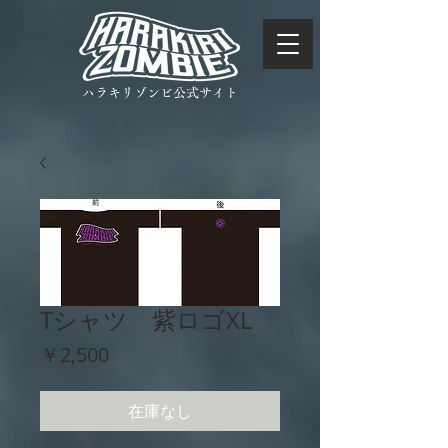
ハラキリゾンビ公式サイト
Tシャツ 紫ロゴXL
価
￥2,500
格
在庫なし