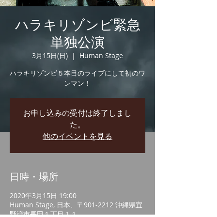
ハラキリゾンビ緊急
単独公演
3月15日(日)
  |  
Human Stage
ハラキリゾンビ５本目のライブにして初のワ
ンマン！
お申し込みの受付は終了しまし
た。
他のイベントを見る
日時・場所
2020年3月15日 19:00
Human Stage, 日本、〒901-2212 沖縄県宜
野湾市長田１丁目１１