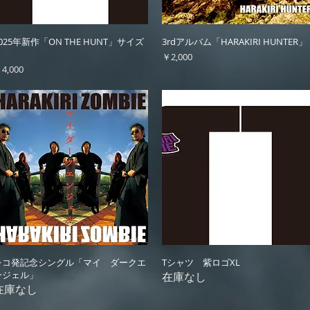
クイックビュー
クイックビュー
025年新作「ON THE HUNT」サイズ
3rdアルバム「HARAKIRI HUNTER」
価格
￥2,000
価格
4,000
クイックビュー
クイックビュー
レコ発記念シングル「マイ ダークエ
Tシャツ 紫ロゴXL
ンジェル」
在庫なし
在庫なし