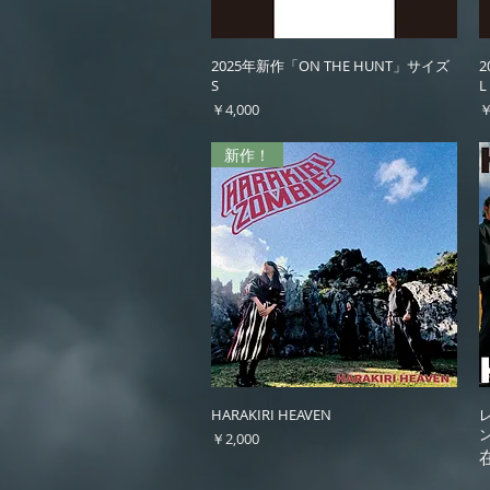
クイックビュー
2025年新作「ON THE HUNT」サイズ
2
S
L
価格
￥4,000
￥
新作！
クイックビュー
HARAKIRI HEAVEN
価格
￥2,000