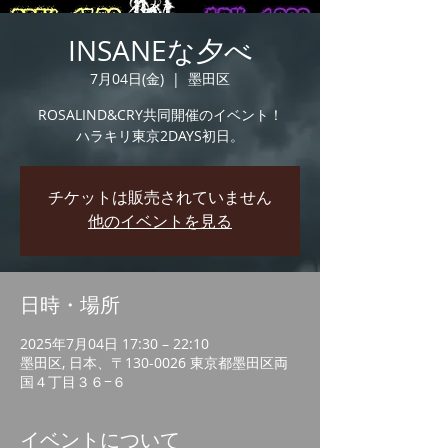
INSANEな夕べ
7月04日(金)
  |  
墨田区
ROSALIND&CRY共同開催のイベント！
ハラキリ東京2DAYS初日。
チケットは販売されていません
他のイベントを見る
日時・場所
2025年7月04日 17:30 – 22:10
墨田区, 日本、〒130-0026 東京都墨田区両
国４丁目３６−６
イベントについて