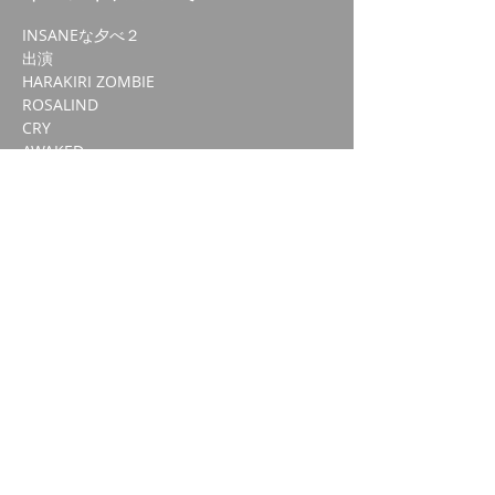
INSANEな夕べ２
出演
HARAKIRI ZOMBIE
ROSALIND
CRY
AWAKED
続きを読む >>
このイベントをシェア
© 2020 by HARAKIRI ZOMBIE. Proudly created with
Wix.com