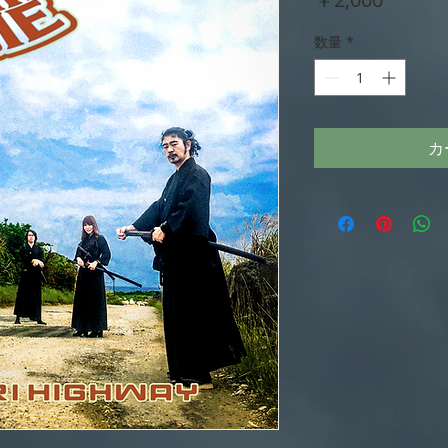
格
数量
*
カ