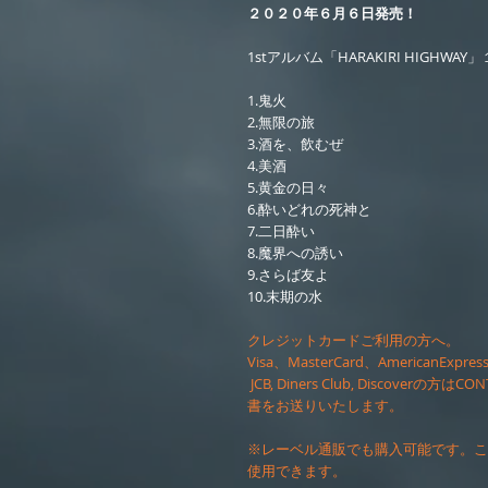
２０２０年６月６日発売！
1stアルバム「HARAKIRI HIGHWA
1.鬼火
2.無限の旅
3.酒を、飲むぜ
4.美酒
5.黄金の日々
6.酔いどれの死神と
7.二日酔い
8.魔界への誘い
9.さらば友よ
10.末期の水
クレジットカードご利用の方へ。
Visa、MasterCard、AmericanE
JCB, Diners Club, Discov
書をお送りいたします。
※レーベル通販でも購入可能です。こちらはVisa
使用できます。