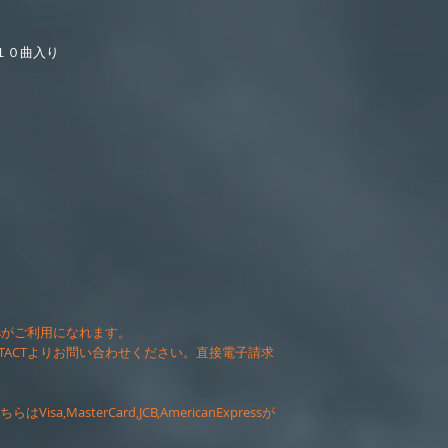
Y」１０曲入り
xpressがご利用になれます。
erの方はCONTACTよりお問い合わせください。直接電子請求
,MasterCard,JCB,AmericanExpressが